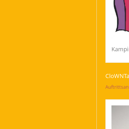
Kampi
CloWNTaK
Auftrittsa