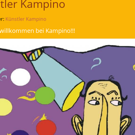
tler Kampino
er:
Künstler Kampino
 willkommen bei Kampino!!!